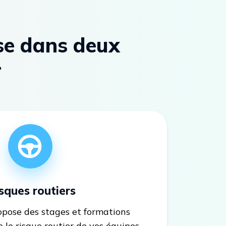
se dans deux
r
sques routiers
opose des stages et formations
le risque routier de vos équipes.