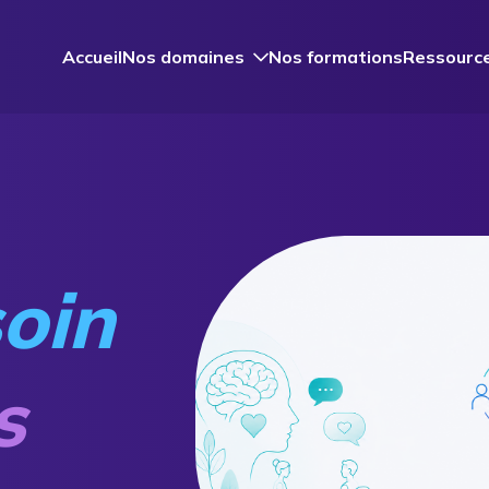
Accueil
Nos domaines
Nos formations
Ressourc
soin
s